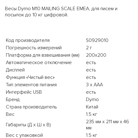
Весы Dymo M10 MAILING SCALE EMEA, для писем и
посылок до 10 кг цифровой.
Код производителя
S0929010
Погрешность измерений
2 г
Платформа для взвешивания (мм)
200x200
Автоматическое отключение
есть
Дисплей
есть
Функция «Чистый вес»
есть
Тип элементов питания
3 x AAA
Интерфейс USB
есть
Бренд
Dymo
Страна производитель
Китай
Вес
1.5 кг
235 мм x 211 мм x 46
Габариты (Д х Ш х В)
мм
Вес с упаковкой
1.5 кг